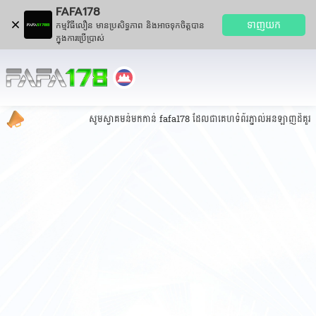
FAFA178
ទាញយក
កម្មវិធីលឿន មានប្រសិទ្ធភាព និងអាចទុកចិត្តបាន
ក្នុងការប្រើប្រាស់
សូមស្វាគមន៍មកកាន់ fafa178 ដែលជាគេហទំព័រភ្នាល់អនឡាញដ៏គួរឱ្យទុក