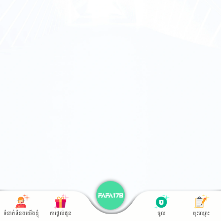
ទំនាក់ទំនងយើងខ្ញុំ
ការផ្តល់ជូន
ចូល
ចុះឈ្មោះ