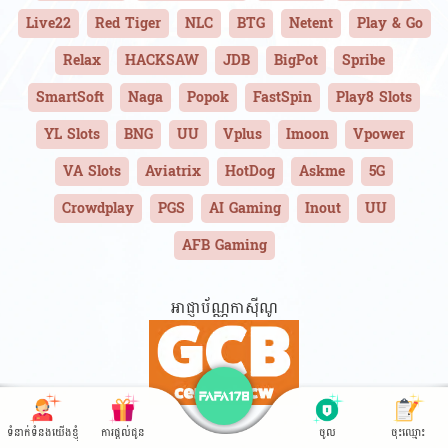
Live22
Red Tiger
NLC
BTG
Netent
Play & Go
Relax
HACKSAW
JDB
BigPot
Spribe
SmartSoft
Naga
Popok
FastSpin
Play8 Slots
YL Slots
BNG
UU
Vplus
Imoon
Vpower
VA Slots
Aviatrix
HotDog
Askme
5G
Crowdplay
PGS
AI Gaming
Inout
UU
AFB Gaming
អាជ្ញាប័ណ្ណកាស៊ីណូ
ទំនាក់ទំនងយើងខ្ញុំ
ការផ្តល់ជូន
ចូល
ចុះឈ្មោះ