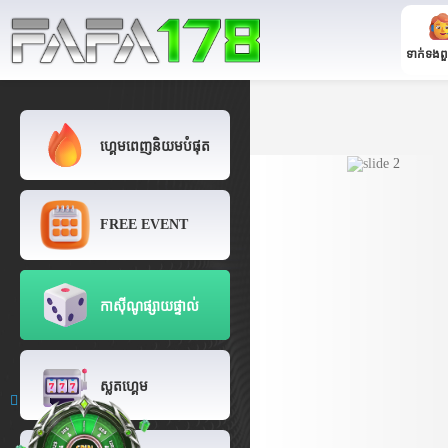
ទាក់ទង​ព
ហ្គេមពេញនិយមបំផុត
FREE EVENT
កាស៊ីណូផ្សាយផ្ទាល់
ស្លតហ្គេម