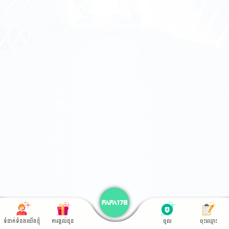
ទំនាក់ទំនងយើងខ្ញុំ
ការផ្តល់ជូន
ចូល
ចុះឈ្មោះ