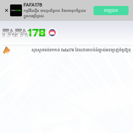
FAFA178
ទាញយក
កម្មវិធីលឿន មានប្រសិទ្ធភាព និងអាចទុកចិត្តបាន
ក្នុងការប្រើប្រាស់
សូមស្វាគមន៍មកកាន់ fafa178 ដែលជាគេហទំព័រភ្នាល់អនឡាញដ៏គួរឱ្យទុកចិត្