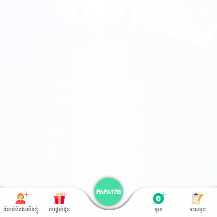
ទំនាក់ទំនងយើងខ្ញុំ
ការផ្តល់ជូន
ចូល
ចុះឈ្មោះ